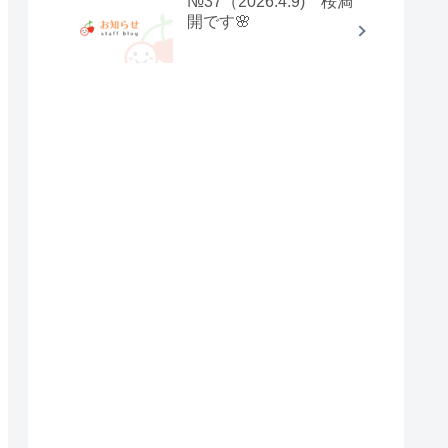
№37（2026.4.9) 桜満
開です🌸