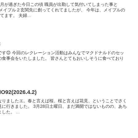
ヶ月が過ぎた今日この頃 職員が出勤して気付いてしまった事と
はメイプル２玄関先に創ってくれてましたが、 今年は、メイプルの
ます。 夫婦...

す😊 今回のレクレーション活動はみんなでマクドナルドのセッ
らの食事会をいたしました。 皆さんとてもおいしそうに食べており
(2026.4.2)
なりましたエ。春と言えば桜、桜と言えば花見、ということでさく
に行きました。 3月28日土曜日、まだ満開ではないものの、あち
た。 ...