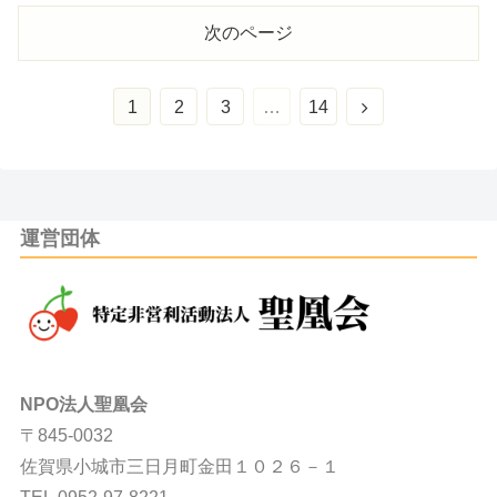
次のページ
1
2
3
…
14
運営団体
NPO法人聖凰会
〒845-0032
佐賀県小城市三日月町金田１０２６－１