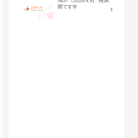
№37（2026.4.9) 桜満
開です🌸