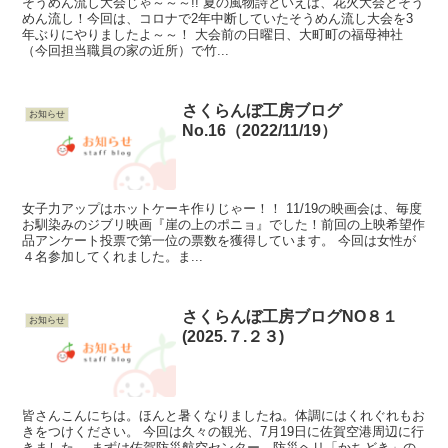
そうめん流し大会じゃ～～～!! 夏の風物詩といえば、花火大会とそう
めん流し！今回は、コロナで2年中断していたそうめん流し大会を3
年ぶりにやりましたよ～～！ 大会前の日曜日、大町町の福母神社
（今回担当職員の家の近所）で竹...
さくらんぼ工房ブログ
お知らせ
No.16（2022/11/19）
女子力アップはホットケーキ作りじゃー！！ 11/19の映画会は、毎度
お馴染みのジブリ映画『崖の上のポニョ』でした！前回の上映希望作
品アンケート投票で第一位の票数を獲得しています。 今回は女性が
４名参加してくれました。ま...
さくらんぼ工房ブログNO８１
お知らせ
(2025.７.２３)
皆さんこんにちは。ほんと暑くなりましたね。体調にはくれぐれもお
きをつけください。 今回は久々の観光、7月19日に佐賀空港周辺に行
きました。 まずは佐賀防災航空センター。防災ヘリ「かちどき」の